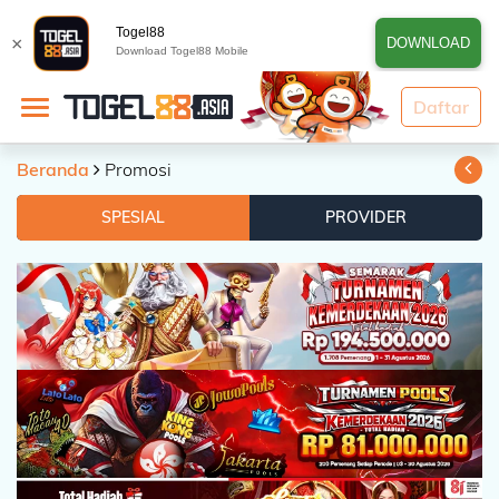
Togel88
×
DOWNLOAD
Download Togel88 Mobile
BERANDA
Daftar
NEWS :
COUNT - E-WALLET - QRIS (SCAN BARCODE). Link Alternatif TOGEL88 
DAFTAR
Beranda
Promosi
TOGEL
SPESIAL
PROVIDER
LIVE
CASINO
SLOT
GAMES
ESPORTS
DEPOSIT
HISTORY