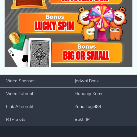
Video Sponsor
Jadwal Bank
Video Tutorial
Hubungi Kami
Link Alternatif
Zona Togel88
RTP Slots
Bukti JP