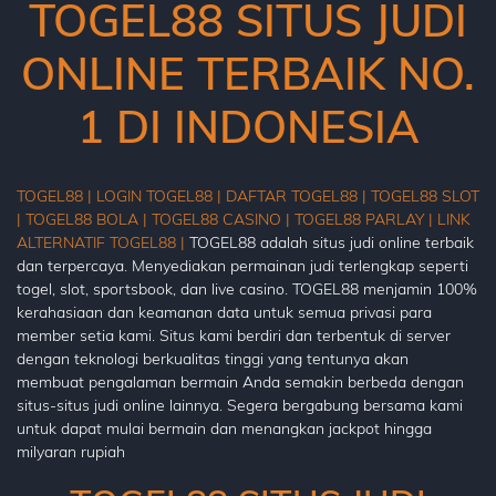
TOGEL88 SITUS JUDI
ONLINE TERBAIK NO.
1 DI INDONESIA
TOGEL88 |
LOGIN TOGEL88 |
DAFTAR TOGEL88 |
TOGEL88 SLOT
|
TOGEL88 BOLA |
TOGEL88 CASINO |
TOGEL88 PARLAY |
LINK
ALTERNATIF TOGEL88 |
TOGEL88 adalah situs judi online terbaik
dan terpercaya. Menyediakan permainan judi terlengkap seperti
togel, slot, sportsbook, dan live casino. TOGEL88 menjamin 100%
kerahasiaan dan keamanan data untuk semua privasi para
member setia kami. Situs kami berdiri dan terbentuk di server
dengan teknologi berkualitas tinggi yang tentunya akan
membuat pengalaman bermain Anda semakin berbeda dengan
situs-situs judi online lainnya. Segera bergabung bersama kami
untuk dapat mulai bermain dan menangkan jackpot hingga
milyaran rupiah